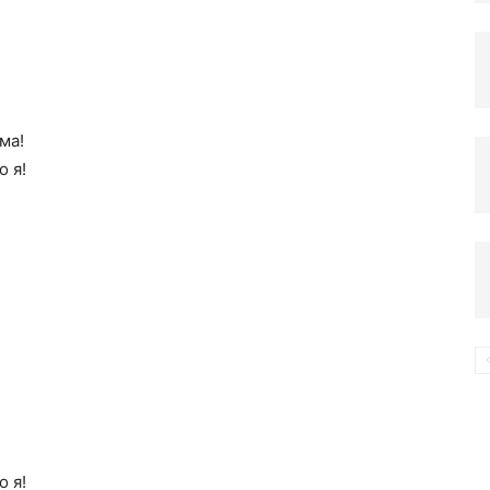
компьютере
ма!
о я!
о я!