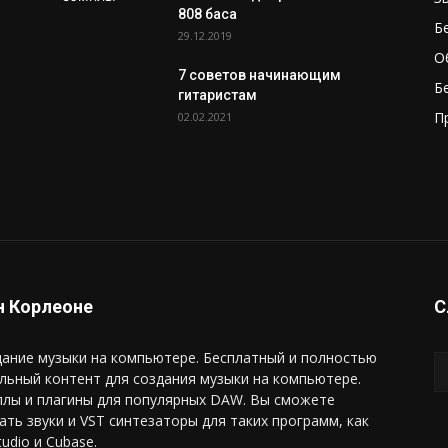
808 баса
Б
29.12.2019
О
7 советов начинающим
Б
гитаристам
П
02.02.2021
 Корлеоне
С
ание музыки на компьютере. Бесплатный и полностью
льный контент для создания музыки на компьютере.
плы и плагины для популярных DAW. Вы сможете
ать звуки и VST синтезаторы для таких программ, как
tudio и Cubase.