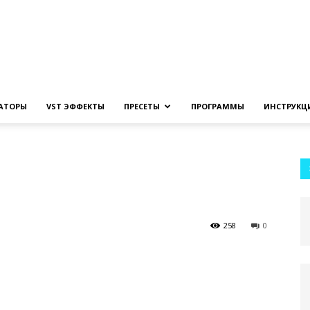
Создание
ЗАТОРЫ
VST ЭФФЕКТЫ
ПРЕСЕТЫ
ПРОГРАММЫ
ИНСТРУКЦ
музыки
258
0
на