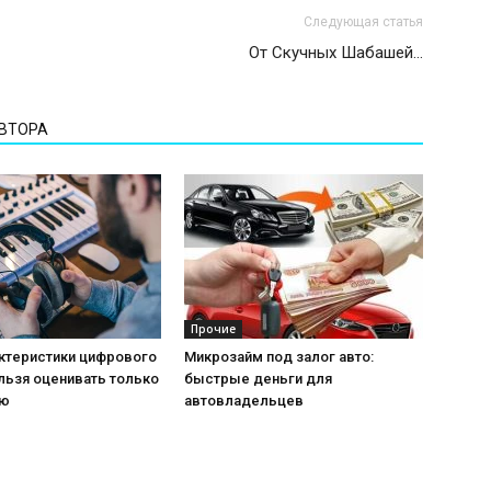
Следующая статья
От Скучных Шабашей…
АВТОРА
Прочие
актеристики цифрового
Микрозайм под залог авто:
льзя оценивать только
быстрые деньги для
ию
автовладельцев