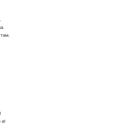
.
а.
 там.
!
 я!