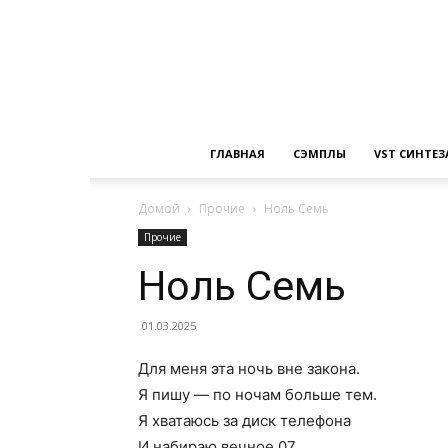
ГЛАВНАЯ
СЭМПЛЫ
VST СИНТЕ
Домой
Прочие
Ноль Семь
Прочие
Ноль Семь
01.03.2025
Для меня эта ночь вне закона.
Я пишу — по ночам больше тем.
Я хватаюсь за диск телефона
И набираю вечное 07.