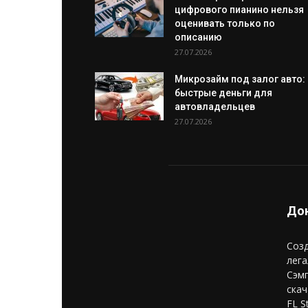
цифрового пианино нельзя
оценивать только по
описанию
27.07.2026
Микрозайм под залог авто:
быстрые деньги для
автовладельцев
27.07.2026
Дон
Созд
лега
Сэм
скач
FL S