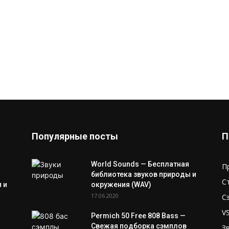
Популярные посты
П
World Sounds — Бесплатная
П
библиотека звуков природы и
С
 и
окружения (WAV)
17.06.2020
С
V
Permich 50 Free 808 Bass —
Свежая подборка сэмплов
З