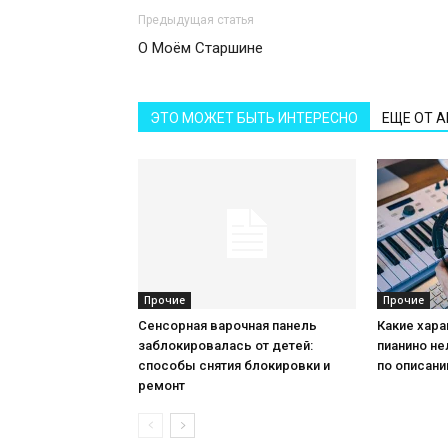
Предыдущая статья
О Моём Старшине
ЭТО МОЖЕТ БЫТЬ ИНТЕРЕСНО
ЕЩЕ ОТ 
Прочие
Прочие
Сенсорная варочная панель
Какие хар
заблокировалась от детей:
пианино не
способы снятия блокировки и
по описан
ремонт