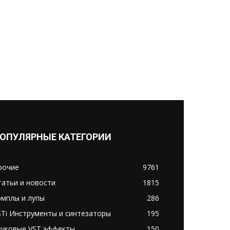
ОПУЛЯРНЫЕ КАТЕГОРИИ
рочие
9761
татьи и новости
1815
эмплы и лупы
286
STi Инструменты и синтезаторы
195
вуковые VST эффекты
150