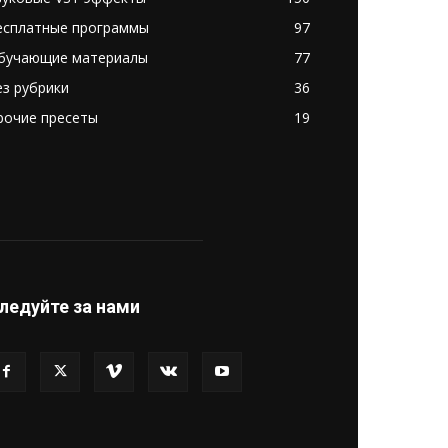
есплатные программы
97
бучающие материалы
77
ез рубрики
36
рочие пресеты
19
ледуйте за нами