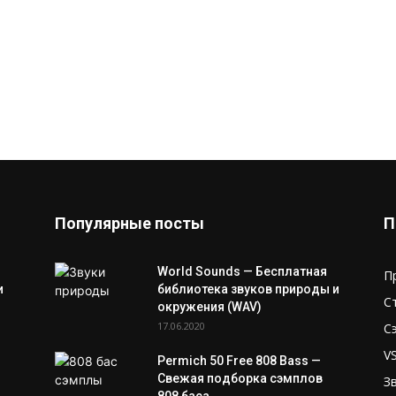
Популярные посты
П
World Sounds — Бесплатная
П
и
библиотека звуков природы и
С
окружения (WAV)
17.06.2020
С
V
Permich 50 Free 808 Bass —
Свежая подборка сэмплов
З