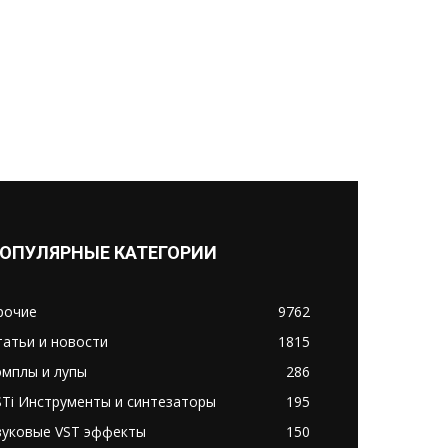
ОПУЛЯРНЫЕ КАТЕГОРИИ
рочие
9762
татьи и новости
1815
эмплы и лупы
286
STi Инструменты и синтезаторы
195
вуковые VST эффекты
150