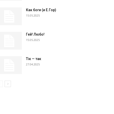
Как боги (и Е.Гор)
15.05.2025
Гей! Любо!
15.05.2025
Тік — так
27.04.2025