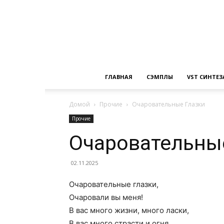
ГЛАВНАЯ
СЭМПЛЫ
VST СИНТЕ
Домой
Прочие
Очаровательные Глазки
Прочие
Очаровательны
02.11.2025
Очаровательные глазки,
Очаровали вы меня!
В вас много жизни, много ласки,
В вас много страсти и огня.