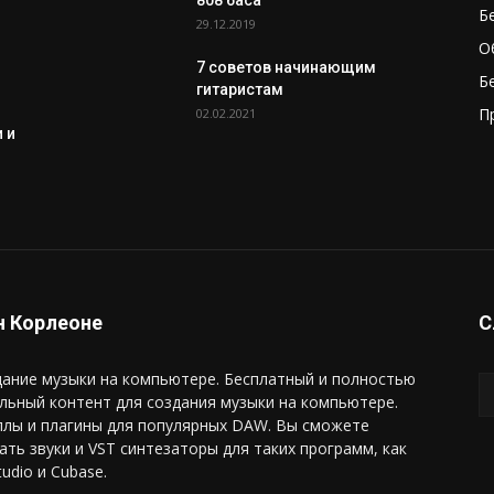
808 баса
Б
29.12.2019
О
7 советов начинающим
Б
гитаристам
П
02.02.2021
 и
 Корлеоне
С
ание музыки на компьютере. Бесплатный и полностью
льный контент для создания музыки на компьютере.
плы и плагины для популярных DAW. Вы сможете
ать звуки и VST синтезаторы для таких программ, как
tudio и Cubase.