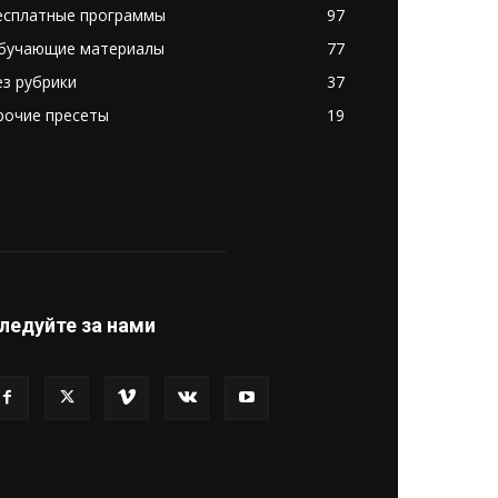
есплатные программы
97
бучающие материалы
77
ез рубрики
37
рочие пресеты
19
ледуйте за нами