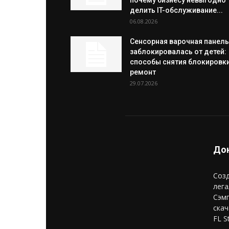
почему бизнесу невыгодно
делить IT-обслуживание...
06.08.2026
Сенсорная варочная панель
заблокировалась от детей:
способы снятия блокировки
ремонт
29.07.2026
Дон
Созд
лега
Сэм
скач
FL S