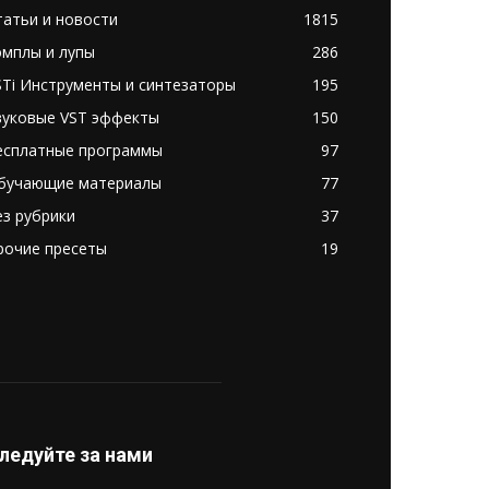
татьи и новости
1815
эмплы и лупы
286
STi Инструменты и синтезаторы
195
вуковые VST эффекты
150
есплатные программы
97
бучающие материалы
77
ез рубрики
37
рочие пресеты
19
ледуйте за нами