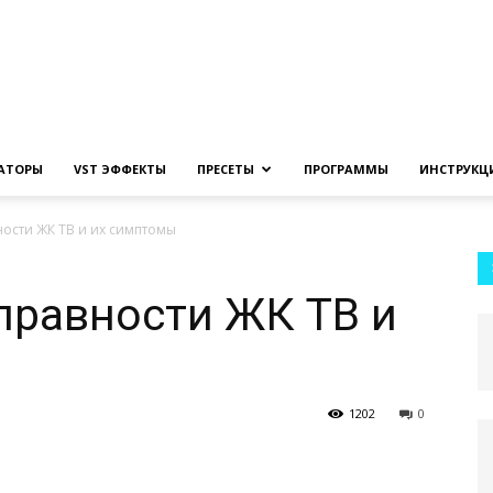
Создание
ЗАТОРЫ
VST ЭФФЕКТЫ
ПРЕСЕТЫ
ПРОГРАММЫ
ИНСТРУКЦ
ости ЖК ТВ и их симптомы
музыки
правности ЖК ТВ и
1202
0
на