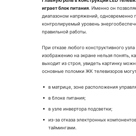
Главную роль в конструкции LED телеви
играет блок питания
. Именно он позволя
диапазоном напряжений, одновременно п
контролируемый уровень энергообеспече
правильной работы.
При отказе любого конструктивного узла 
изображению на экране нельзя понять, ка
выходит из строя, увидеть картинку можн
основные поломки ЖК телевизоров могут
в матрице, зоне расположения управ
в блоке питания;
в узле инвертора подсветки;
из-за отказа электронных компоненто
таймингами.