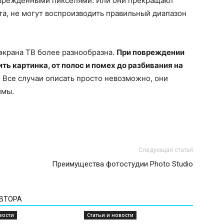
оврежденными пикселями. Или они прекращают
та, не могут воспроизводить правильный диапазон
экрана ТВ более разнообразна.
При повреждении
ь картинка, от полос и помех до разбивания на
. Все случаи описать просто невозможно, они
имы.
Следующая статья
Преимущества фотостудии Photo Studio
АВТОРА
вости
Статьи и новости