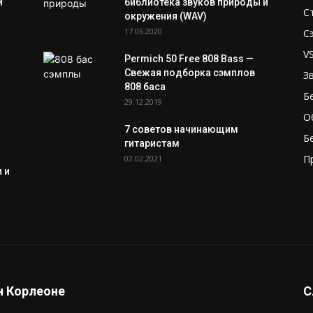
и
библиотека звуков природы и
С
окружения (WAV)
17.06.2020
С
V
Permich 50 Free 808 Bass —
Свежая подборка сэмплов
З
808 баса
Б
29.12.2019
О
7 советов начинающим
Б
гитаристам
П
02.02.2021
 и
 Корлеоне
С