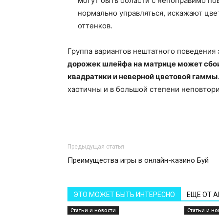
могут быть области с непоправимо п
нормально управляться, искажают цве
оттенков.
Группа вариантов нештатного поведения 
дорожек шлейфа на матрице может сбоит
квадратики и неверной цветовой гаммы
хаотичны и в большой степени неповтор
Предыдущая статья
Преимущества игры в онлайн-казино Буй
ЭТО МОЖЕТ БЫТЬ ИНТЕРЕСНО
ЕЩЕ ОТ 
Статьи и новости
Статьи и но