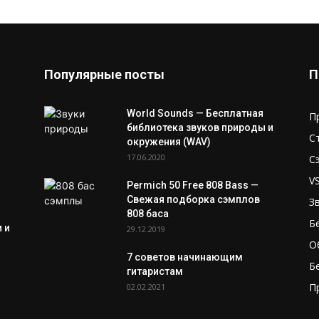
Популярные посты
П
World Sounds — Бесплатная
П
библиотека звуков природы и
С
окружения (WAV)
17.06.2020
С
V
Permich 50 Free 808 Bass —
Свежая подборка сэмплов
З
808 баса
Б
 и
29.12.2019
О
7 советов начинающим
Б
гитаристам
П
02.02.2021