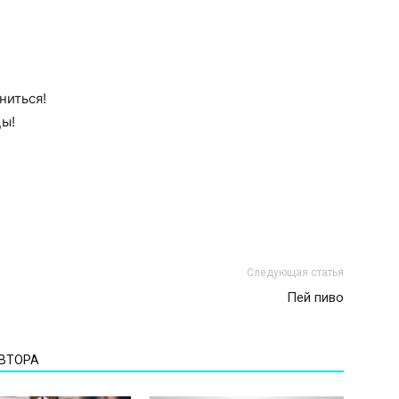
ниться!
цы!
Следующая статья
Пей пиво
АВТОРА