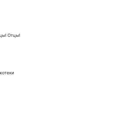
цы! Отцы!
скотеки