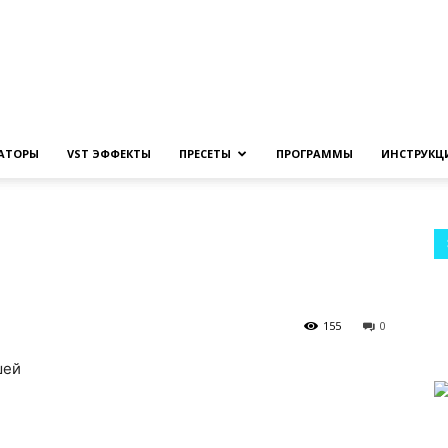
Создание
ЗАТОРЫ
VST ЭФФЕКТЫ
ПРЕСЕТЫ
ПРОГРАММЫ
ИНСТРУКЦ
музыки
155
0
шей
на