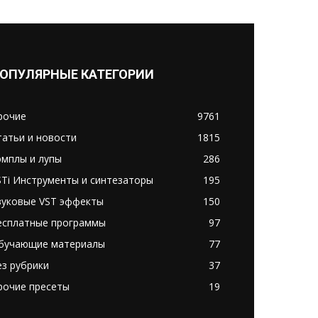
ОПУЛЯРНЫЕ КАТЕГОРИИ
рочие
9761
татьи и новости
1815
эмплы и лупы
286
STi Инструменты и синтезаторы
195
вуковые VST эффекты
150
есплатные программы
97
бучающие материалы
77
ез рубрики
37
рочие пресеты
19