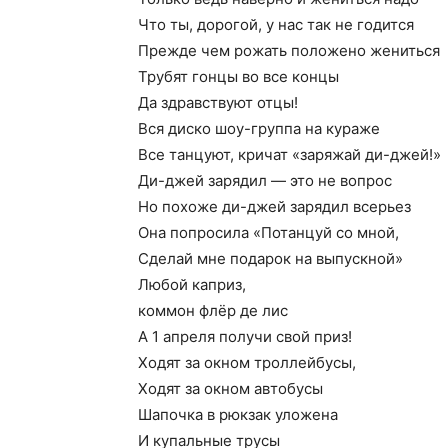
Что ты, дорогой, у нас так не годится
Прежде чем рожать положено жениться
Трубят гонцы во все концы
Да здравствуют отцы!
Вся диско шоу-группа на кураже
Все танцуют, кричат «заряжай ди-джей!»
Ди-джей зарядил — это не вопрос
Но похоже ди-джей зарядил всерьез
Она попросила «Потанцуй со мной,
Сделай мне подарок на выпускной»
Любой каприз,
коммон флёр де лис
А 1 апреля получи свой приз!
Ходят за окном троллейбусы,
Ходят за окном автобусы
Шапочка в рюкзак уложена
И купальные трусы