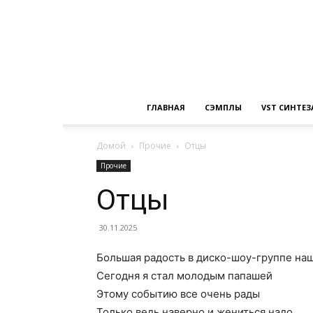
ГЛАВНАЯ
СЭМПЛЫ
VST СИНТЕ
Домой
Прочие
Отцы
Прочие
Отцы
30.11.2025
Большая радость в диско-шоу-группе на
Сегодня я стал молодым папашей
Этому событию все очень рады
Только ведь наверно и жениться надо