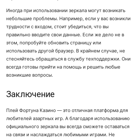
Иногда при использовании зеркала могут возникать
небольшие проблемы. Например, если у вас возникли
трудности с входом, стоит убедиться, что вы
правильно вводите свои данные. Если же дело не в
этом, попробуйте обновить страницу или
использовать другой браузер. В крайнем случае, не
стесняйтесь обращаться в службу техподдержки. Они
всегда готовы прийти на помощь и решить любые
возникшие вопросы.
Заключение
Плей Фортуна Казино — это отличная платформа для
любителей азартных игр. А благодаря использованию
официального зеркала вы всегда сможете оставаться
на связи и наслаждаться любимыми играми. Не