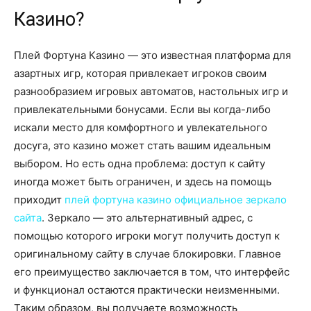
Казино?
Плей Фортуна Казино — это известная платформа для
азартных игр, которая привлекает игроков своим
разнообразием игровых автоматов, настольных игр и
привлекательными бонусами. Если вы когда-либо
искали место для комфортного и увлекательного
досуга, это казино может стать вашим идеальным
выбором. Но есть одна проблема: доступ к сайту
иногда может быть ограничен, и здесь на помощь
приходит
плей фортуна казино официальное зеркало
сайта
. Зеркало — это альтернативный адрес, с
помощью которого игроки могут получить доступ к
оригинальному сайту в случае блокировки. Главное
его преимущество заключается в том, что интерфейс
и функционал остаются практически неизменными.
Таким образом, вы получаете возможность