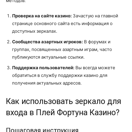
методов:
Проверка на сайте казино:
Зачастую на главной
странице основного сайта есть информация о
доступных зеркалах.
Сообщества азартных игроков:
В форумах и
группах, посвященных азартным играм, часто
публикуются актуальные ссылки.
Поддержка пользователей:
Вы всегда можете
обратиться в службу поддержки казино для
получения актуальных адресов.
Как использовать зеркало для
входа в Плей Фортуна Казино?
Пошаговая инструкция