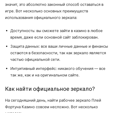
значит, это абсолютно законный способ оставаться в
игре. Вот несколько основных преимуществ
использования официального зеркала:
Доступность: вы сможете зайти в казино в любое
время, даже если основной сайт заблокирован.
Защита данных: все ваши личные данные и финансы
остаются в безопасности, так как зеркало является
частью официальной сети.
Интуитивный интерфейс: никакого обучения — все
так же, как и на оригинальном сайте.
Как найти официальное зеркало?
На сегодняшний день, найти рабочее зеркало Плей
Фортуна Казино совсем несложно. Вот несколько