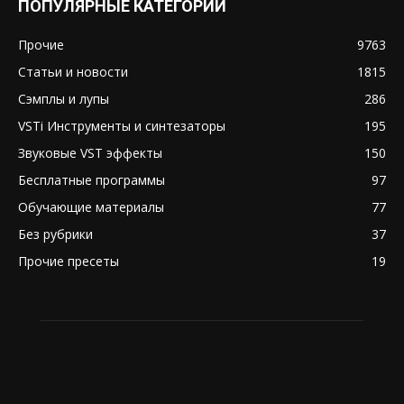
ПОПУЛЯРНЫЕ КАТЕГОРИИ
Прочие
9763
Статьи и новости
1815
Сэмплы и лупы
286
VSTi Инструменты и синтезаторы
195
Звуковые VST эффекты
150
Бесплатные программы
97
Обучающие материалы
77
Без рубрики
37
Прочие пресеты
19