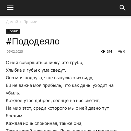
Домой
Прочие
Прочие
#Пододеяло
05.02.2025
294
0
С ней совершить ошибку, это грубо,
Улыбка и губы с ума сведут.
Она моя подруга, я не выпускаю из виду,
Ей не важна моя прибыль, что как день, уходит на
убыль.
Каждое утро доброе, солнце на нас светит,
На мир этот, среди которого мы с ней давно тут
бредим.
Каждая ночь спокойная, также она,
Тогда допой мою песню, Луна, пока душа моя пьяна…