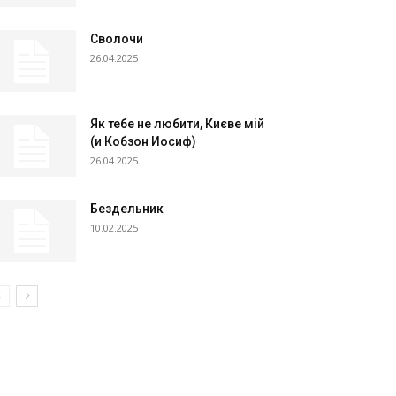
Сволочи
26.04.2025
Як тебе не любити, Києве мій
(и Кобзон Иосиф)
26.04.2025
Бездельник
10.02.2025