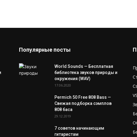
Популярные посты
П
World Sounds — Бесплатная
П
и
библиотека звуков природы и
С
окружения (WAV)
17.06.2020
С
V
Permich 50 Free 808 Bass —
Свежая подборка сэмплов
З
808 баса
Б
29.12.2019
О
7 советов начинающим
Б
гитаристам