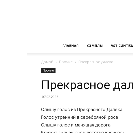
ГЛАВНАЯ
СЭМПЛЫ
VST СИНТЕ
Домой
Прочие
Прекрасное далеко
Прочие
Прекрасное да
07.02.2025
Слышу голос из Прекрасного Далека
Голос утренний в серебряной росе
Слышу голос и манящая дорога
Кружит голову как в детстве карусель