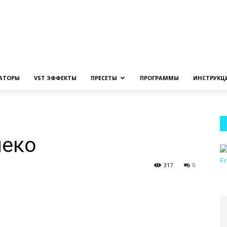
Создание
ЗАТОРЫ
VST ЭФФЕКТЫ
ПРЕСЕТЫ
ПРОГРАММЫ
ИНСТРУКЦ
музыки
леко
317
0
на