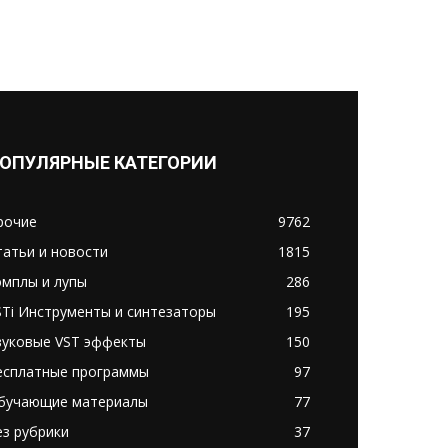
ОПУЛЯРНЫЕ КАТЕГОРИИ
рочие
9762
татьи и новости
1815
эмплы и лупы
286
STi Инструменты и синтезаторы
195
вуковые VST эффекты
150
есплатные программы
97
бучающие материалы
77
ез рубрики
37