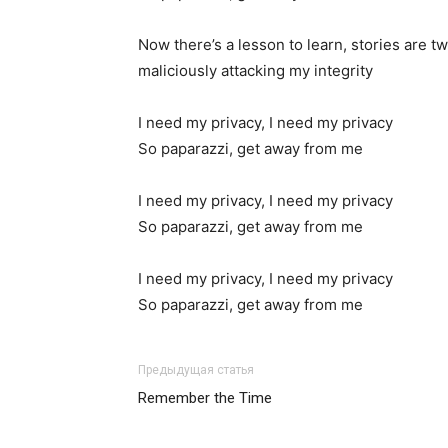
Now there’s a lesson to learn, stories are t
maliciously attacking my integrity
I need my privacy, I need my privacy
So paparazzi, get away from me
I need my privacy, I need my privacy
So paparazzi, get away from me
I need my privacy, I need my privacy
So paparazzi, get away from me
Предыдущая статья
Remember the Time