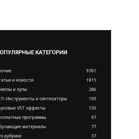
ОПУЛЯРНЫЕ КАТЕГОРИИ
рочие
9761
татьи и новости
1815
эмплы и лупы
286
STi Инструменты и синтезаторы
195
вуковые VST эффекты
150
есплатные программы
97
бучающие материалы
77
ез рубрики
37