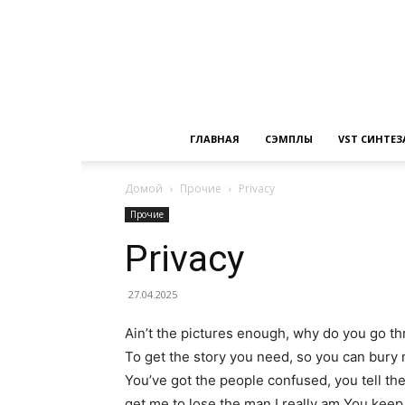
ГЛАВНАЯ
СЭМПЛЫ
VST СИНТЕ
Домой
Прочие
Privacy
Прочие
Privacy
27.04.2025
Ain’t the pictures enough, why do you go t
To get the story you need, so you can bury
You’ve got the people confused, you tell th
get me to lose the man I really am You keep