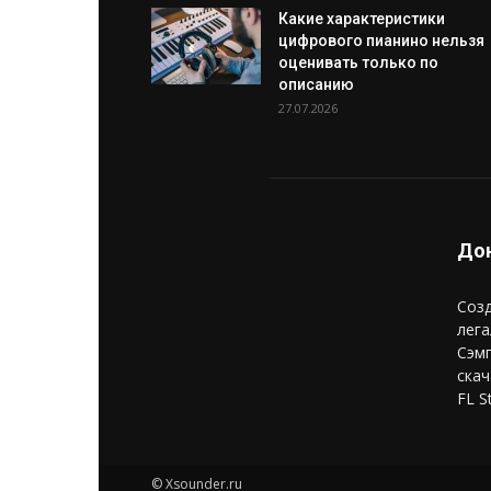
Какие характеристики
цифрового пианино нельзя
оценивать только по
описанию
27.07.2026
Дон
Созд
лега
Сэм
скач
FL S
© Xsounder.ru