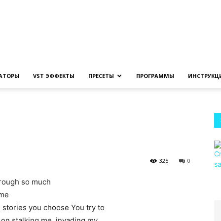
Создание
ЗАТОРЫ
VST ЭФФЕКТЫ
ПРЕСЕТЫ
ПРОГРАММЫ
ИНСТРУКЦ
музыки
325
0
hrough so much
на
 me
e stories you choose You try to
 on stalking me, invading my