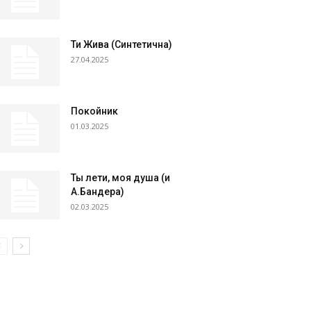
Ти Жива (Синтетична)
27.04.2025
Покойник
01.03.2025
Ты лети, моя душа (и
А.Бандера)
02.03.2025