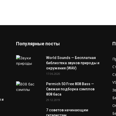
Популярные посты
П
World Sounds — Бесплатная
П
библиотека звуков природы и
С
окружения (WAV)
17.06.2020
С
V
Permich 50 Free 808 Bass —
Свежая подборка сэмплов
З
808 баса
Б
 и
29.12.2019
О
7 советов начинающим
Б
гитаристам