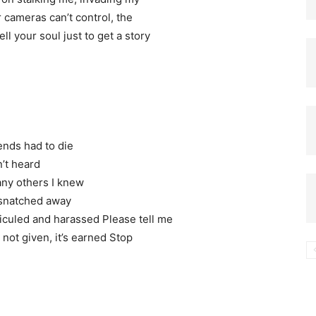
 cameras can’t control, the
l your soul just to get a story
компьютере
ends had to die
’t heard
any others I knew
s snatched away
iculed and harassed Please tell me
 not given, it’s earned Stop