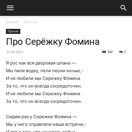
Домой
Прочие
Прочие
Про Серёжку Фомина
01.03.2025
342
0
Я рос как вся дворовая шпана —
Мы пили водку, пели песни ночью,-
И не любили мы Сережку Фомина
За то, что он всегда сосредоточен.
И не любили мы Сережку Фомина
За то, что он всегда сосредоточен.
Сидим раз у Сережки Фомина —
Мы у него справляли наши встречи,-
И вот о том, что началась война,