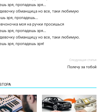
ешь зря, пропадешь зря…
 девочку обманщица но все, таки любимую
ешь зря, пропадешь…
евчоночка моя на ручки просишься
ешь зря, пропадешь зря…
 девочку обманщицу но все, таки любимую.
ешь зря, пропадешь зря!
Следующая статья
Полечу за тобой
АВТОРА