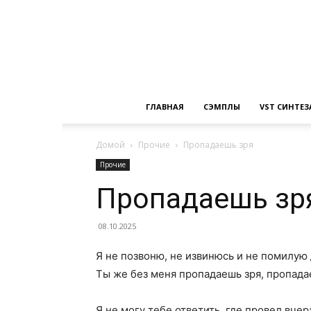
ГЛАВНАЯ
СЭМПЛЫ
VST СИНТЕ
Домой
Прочие
Пропадаешь зря
Прочие
Пропадаешь зр
08.10.2025
Я не позвоню, не извинюсь и не помилую
Ты же без меня пропадаешь зря, пропада
Я не могу тебе ответить, где провел вче