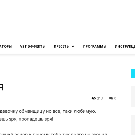
Создание
ЗАТОРЫ
VST ЭФФЕКТЫ
ПРЕСЕТЫ
ПРОГРАММЫ
ИНСТРУКЦ
музыки
я
213
0
 девочку обманщицу но все, таки любимую.
на
ешь зря, пропадешь зря!
рашний вечер и почему тебе так долго не звонил.