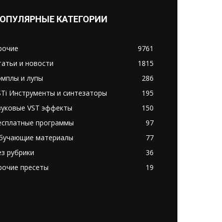
ОПУЛЯРНЫЕ КАТЕГОРИИ
рочие
9761
татьи и новости
1815
эмплы и лупы
286
STi Инструменты и синтезаторы
195
вуковые VST эффекты
150
есплатные программы
97
бучающие материалы
77
ез рубрики
36
рочие пресеты
19