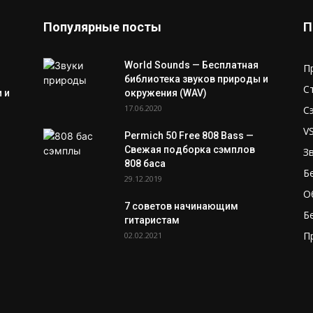
Популярные посты
П
World Sounds — Бесплатная
П
библиотека звуков природы и
С
 и
окружения (WAV)
17.06.2020
С
V
Permich 50 Free 808 Bass —
Свежая подборка сэмплов
З
808 баса
Б
29.12.2019
О
7 советов начинающим
Б
гитаристам
П
02.02.2021