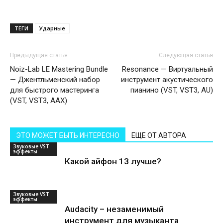
ТЕГИ
Ударные
Предыдущая статья
Следующая статья
Noiz-Lab LE Mastering Bundle
Resonance — Виртуальный
— Джентльменский набор
инструмент акустического
для быстрого мастеринга
пианино (VST, VST3, AU)
(VST, VST3, AAX)
ЭТО МОЖЕТ БЫТЬ ИНТЕРЕСНО
ЕЩЕ ОТ АВТОРА
Звуковые VST
эффекты
Какой айфон 13 лучше?
Звуковые VST
эффекты
Audacity – незаменимый
инструмент для музыканта