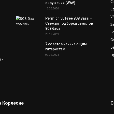
С
окружения (WAV)
17.06.2020
С
V
Permich 50 Free 808 Bass —
Свежая подборка сэмплов
З
808 баса
Б
29.12.2019
О
7 советов начинающим
Б
гитаристам
П
02.02.2021
 и
 Корлеоне
С