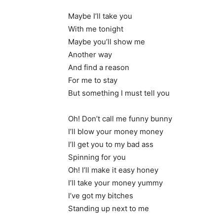
Maybe I’ll take you
With me tonight
Maybe you’ll show me
Another way
And find a reason
For me to stay
But something I must tell you
Oh! Don’t call me funny bunny
I’ll blow your money money
I’ll get you to my bad ass
Spinning for you
Oh! I’ll make it easy honey
I’ll take your money yummy
I’ve got my bitches
Standing up next to me