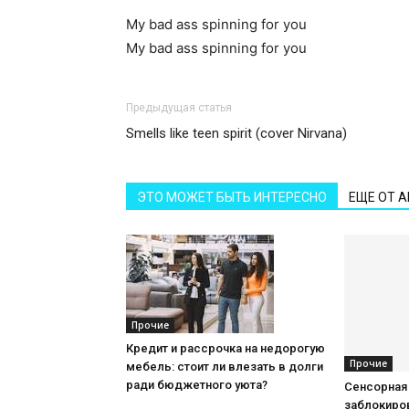
My bad ass spinning for you
My bad ass spinning for you
Предыдущая статья
Smells like teen spirit (cover Nirvana)
ЭТО МОЖЕТ БЫТЬ ИНТЕРЕСНО
ЕЩЕ ОТ 
Прочие
Кредит и рассрочка на недорогую
Прочие
мебель: стоит ли влезать в долги
ради бюджетного уюта?
Сенсорная
заблокиров