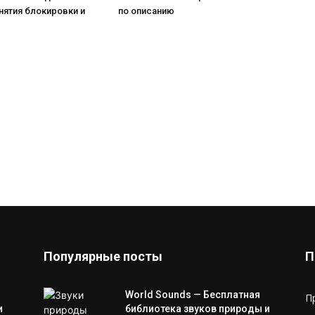
нятия блокировки и
по описанию
Популярные посты
П
World Sounds — Бесплатная
П
и
библиотека звуков природы и