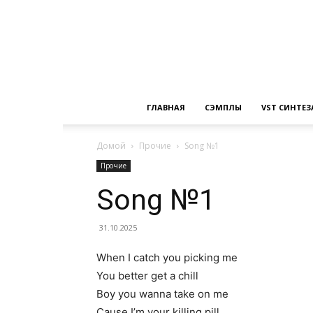
ГЛАВНАЯ
СЭМПЛЫ
VST СИНТЕ
Домой
Прочие
Song №1
Прочие
Song №1
31.10.2025
When I catch you picking me
You better get a chill
Boy you wanna take on me
Cause I’m your killing pill