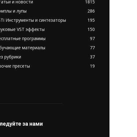
татьи и новости
1815
эмплы и лупы
286
STi Инструменты и синтезаторы
195
вуковые VST эффекты
150
есплатные программы
97
бучающие материалы
77
ез рубрики
37
рочие пресеты
19
ледуйте за нами