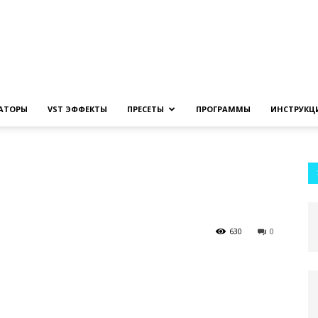
Создание
ЗАТОРЫ
VST ЭФФЕКТЫ
ПРЕСЕТЫ
ПРОГРАММЫ
ИНСТРУКЦ
музыки
630
0
на