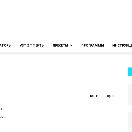
Создание
ЗАТОРЫ
VST ЭФФЕКТЫ
ПРЕСЕТЫ
ПРОГРАММЫ
ИНСТРУКЦ
музыки
313
0
u.
на
u.