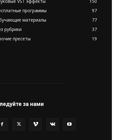
вуковые VST эффекты
150
есплатные программы
97
бучающие материалы
77
ез рубрики
37
рочие пресеты
19
ледуйте за нами