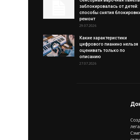
Сенсорная варочная панель
заблокировалась от детей:
способы снятия блокировки
ремонт
29.07.2026
Какие характеристики
цифрового пианино нельзя
оценивать только по
описанию
27.07.2026
Дон
Созд
лега
Сэм
скач