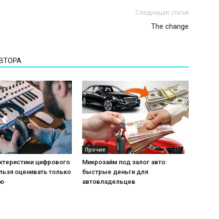
Следующая статья
The change
АВТОРА
Прочие
актеристики цифрового
Микрозайм под залог авто:
льзя оценивать только
быстрые деньги для
ию
автовладельцев