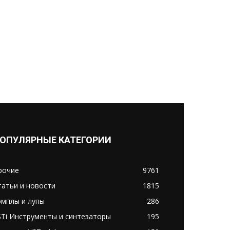
ОПУЛЯРНЫЕ КАТЕГОРИИ
рочие
9761
татьи и новости
1815
эмплы и лупы
286
STi Инструменты и синтезаторы
195