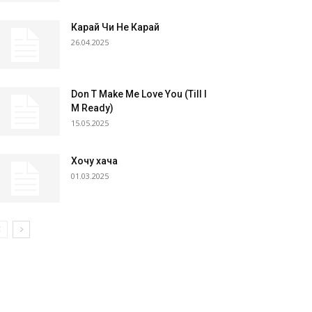
Карай Чи Не Карай
26.04.2025
Don T Make Me Love You (Till I
M Ready)
15.05.2025
Хочу хача
01.03.2025