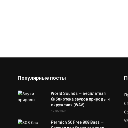
Популярные посты
П
World Sounds — Бесплатная
П
библиотека звуков природы и
С
окружения (WAV)
17.06.2020
С
V
Permich 50 Free 808 Bass —