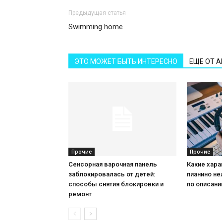
Предыдущая статья
Swimming home
ЭТО МОЖЕТ БЫТЬ ИНТЕРЕСНО
ЕЩЕ ОТ 
Прочие
Прочие
Сенсорная варочная панель
Какие хар
заблокировалась от детей:
пианино не
способы снятия блокировки и
по описан
ремонт