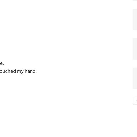
компьютере
e.
touched my hand.