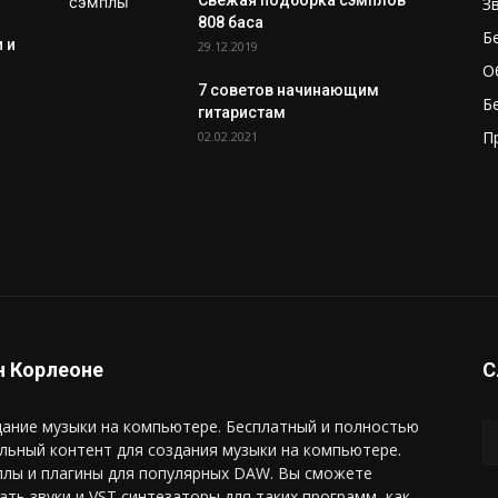
Свежая подборка сэмплов
З
808 баса
Б
 и
29.12.2019
О
7 советов начинающим
Б
гитаристам
П
02.02.2021
 Корлеоне
С
ание музыки на компьютере. Бесплатный и полностью
льный контент для создания музыки на компьютере.
плы и плагины для популярных DAW. Вы сможете
ать звуки и VST синтезаторы для таких программ, как