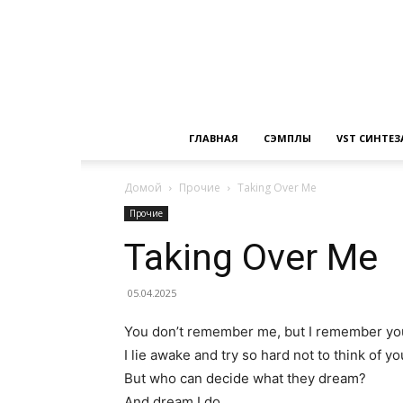
ГЛАВНАЯ
СЭМПЛЫ
VST СИНТЕ
Домой
Прочие
Taking Over Me
Прочие
Taking Over Me
05.04.2025
You don’t remember me, but I remember yo
I lie awake and try so hard not to think of yo
But who can decide what they dream?
And dream I do…