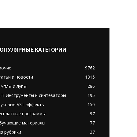
ОПУЛЯРНЫЕ КАТЕГОРИИ
рочие
9762
татьи и новости
1815
эмплы и лупы
286
STi Инструменты и синтезаторы
195
вуковые VST эффекты
150
есплатные программы
97
бучающие материалы
77
ез рубрики
37