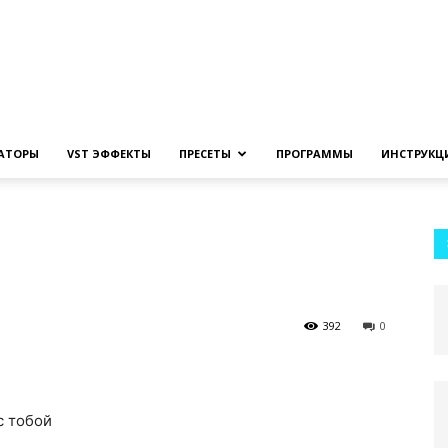
Создание
ЗАТОРЫ
VST ЭФФЕКТЫ
ПРЕСЕТЫ
ПРОГРАММЫ
ИНСТРУКЦ
музыки
392
0
на
с тобой