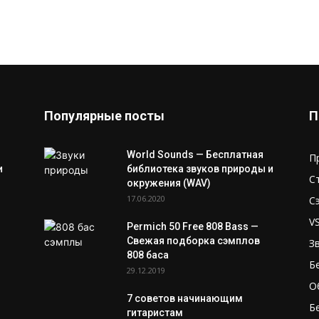
Популярные посты
П
World Sounds — Бесплатная
П
и
библиотека звуков природы и
С
окружения (WAV)
17.06.2020
С
V
Permich 50 Free 808 Bass —
Свежая подборка сэмплов
З
808 баса
Б
29.12.2019
О
7 советов начинающим
Б
гитаристам