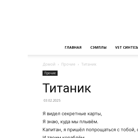
ГЛАВНАЯ
СЭМПЛЫ
VST СИНТЕ
Домой
Прочие
Титаник
Прочие
Титаник
03.02.2025
Я видел секретные карты,
Я знаю, куда мы плывём.
Капитан, я пришёл попрощаться с тобой, 
И твоим кораблём.