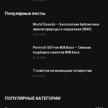
Популярные посты
World Sounds — Бесплатная библиотека
звуков природы и окружения (WAV)
17.06.2020
Permich 50 Free 808 Bass — Свежая
подборка сэмплов 808 баса
29.12.2019
7 советов начинающим гитаристам
02.02.2021
ПОПУЛЯРНЫЕ КАТЕГОРИИ