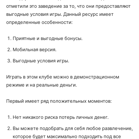
отметили это заведение за то, что они предоставляют
выгодные условия игры. Данный ресурс имеет
определенные особенности:
Приятные и выгодные бонусы.
Мобильная версия.
Выгодные условия игры.
Играть в этом клубе можно в демонстрационном
режиме и на реальные деньги.
Первый имеет ряд положительных моментов:
Нет никакого риска потерь личных денег.
Вы можете подобрать для себя любое развлечение,
которое будет максимально подходить под все