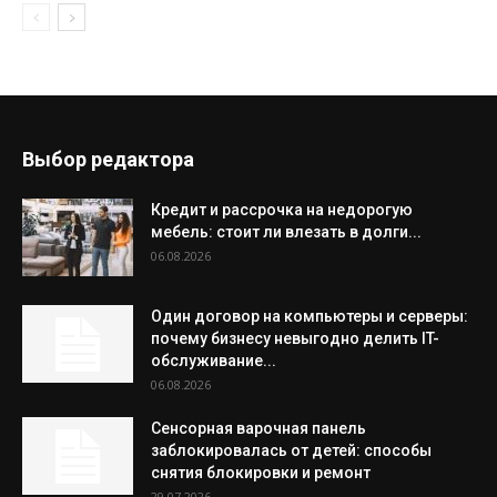
Выбор редактора
Кредит и рассрочка на недорогую
мебель: стоит ли влезать в долги...
06.08.2026
Один договор на компьютеры и серверы:
почему бизнесу невыгодно делить IT-
обслуживание...
06.08.2026
Сенсорная варочная панель
заблокировалась от детей: способы
снятия блокировки и ремонт
29.07.2026