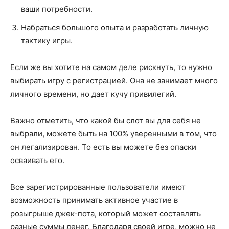
ваши потребности.
Набраться большого опыта и разработать личную
тактику игры.
Если же вы хотите на самом деле рискнуть, то нужно
выбирать игру с регистрацией. Она не занимает много
личного времени, но дает кучу привилегий.
Важно отметить, что какой бы слот вы для себя не
выбрали, можете быть на 100% уверенными в том, что
он легализирован. То есть вы можете без опаски
осваивать его.
Все зарегистрированные пользователи имеют
возможность принимать активное участие в
розыгрыше джек-пота, который может составлять
разные суммы денег. Благодаря своей игре, можно не