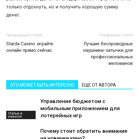
только отдохнуть, но и получить хорошую сумму
денег.
Предыдущая статья
Следующая статья
Starda Casino: играйте
Лучшие беспроводные
онлайн прямо сейчас
наушники-затычки для
профессиональных
меломанов
ЭТО МОЖЕТ БЫТЬ ИНТЕРЕСНО
ЕЩЕ ОТ АВТОРА
Управление бюджетом с
мобильным приложением для
Статьи и
лотерейных игр
новости
Почему стоит обратить внимание
на новинки кино?