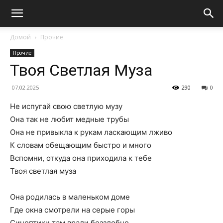
Домой
Прочие
Прочие
Твоя Светлая Муза
07.02.2025
290
0
Не испугай свою светлую музу
Она так не любит медные трубы
Она не привыкла к рукам ласкающим лживо
К словам обещающим быстро и много
Вспомни, откуда она приходила к тебе
Твоя светлая муза
Она родилась в маленьком доме
Где окна смотрели на серые горы
Синоптики там врали беззлобно