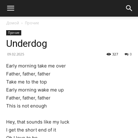
Домой
Прочие
Прочие
Underdog
09.02.2025
327
0
Early morning take me over
Father, father, father
Take me to the top
Early morning wake me up
Father, father, father
This is not enough
Hey, that sounds like my luck
I get the short end of it
Oh I love to be