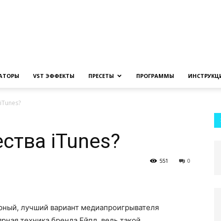
Создание
ЗАТОРЫ
VST ЭФФЕКТЫ
ПРЕСЕТЫ
ПРОГРАММЫ
ИНСТРУКЦ
iTunes?
музыки
ства iTunes?
551
0
на
рный, лучший вариант медиапроигрывателя
рная техника бренда Ейпл, ведь такой