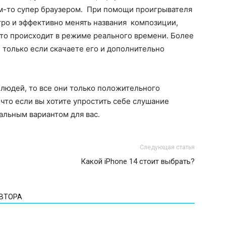
им-то супер браузером. При помощи проигрывателя
тро и эффективно менять названия композиции,
 это происходит в режиме реального времени. Более
 только если скачаете его и дополнительно
 людей, то все они только положительного
 что если вы хотите упростить себе слушание
альным вариантом для вас.
Следующая статья
Какой iPhone 14 стоит выбрать?
АВТОРА
вости
Статьи и новости
ит обратить внимание
Ароматное звучание: как выбрать