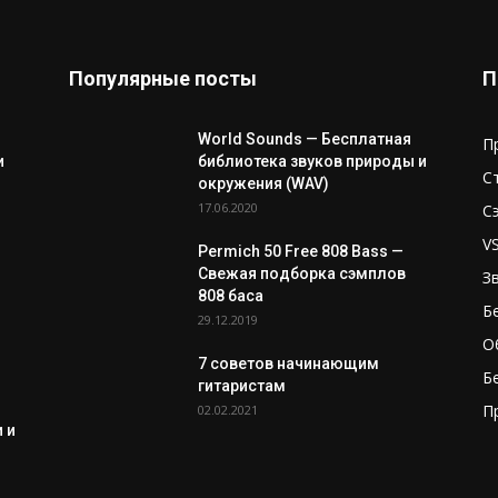
С
окружения (WAV)
17.06.2020
С
V
Permich 50 Free 808 Bass —
Свежая подборка сэмплов
З
808 баса
Б
29.12.2019
О
7 советов начинающим
Б
гитаристам
П
02.02.2021
 и
 Корлеоне
С