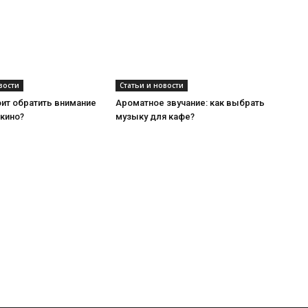
 кино?
музыку для кафе?
Популярные посты
П
World Sounds — Бесплатная
П
и
библиотека звуков природы и