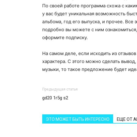
По своей работе программа схожа с как
у вас будет уникальная возможность быс
альбома, год его выпуска, и прочее. Все
подробно вы можете с ним ознакомиться,
оформите подписку.
На самом деле, если исходить из отзывов
характера. С этого можно сделать вывод,
музыки, то такое предложение будет иде
Предыдущая статья
gd20 1r5g s2
ЭТО МОЖЕТ БЫТЬ ИНТЕРЕСНО
ЕЩЕ ОТ 
Статьи и новости
Статьи и но
Управление бюджетом с
Почему сто