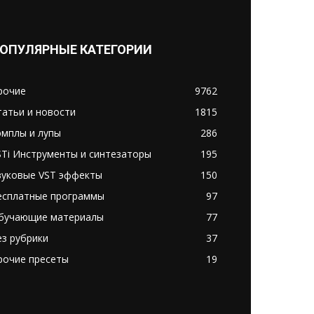
татьи и новости
1815
эмплы и лупы
286
STi Инструменты и синтезаторы
195
вуковые VST эффекты
150
есплатные программы
97
бучающие материалы
77
ез рубрики
37
рочие пресеты
19
ледуйте за нами