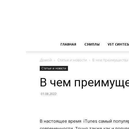
ГЛАВНАЯ
СЭМПЛЫ
VST СИНТЕ
Домой
Статьи и новости
В чем преимущества 
Статьи и новости
В чем преимуще
01.08.2022
В настоящее время iTunes самый популя
современности. Точно также как и популя