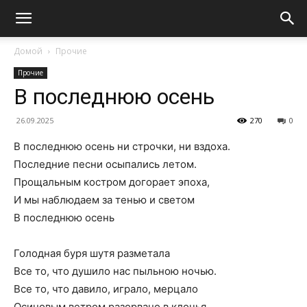
Домой
Прочие
Прочие
В последнюю осень
26.09.2025
270
0
В последнюю осень ни строчки, ни вздоха.
Последние песни осыпались летом.
Прощальным костром догорает эпоха,
И мы наблюдаем за тенью и светом
В последнюю осень
Голодная буря шутя разметала
Все то, что душило нас пыльною ночью.
Все то, что давило, играло, мерцало
Осиновым ветром разорвано в клочья