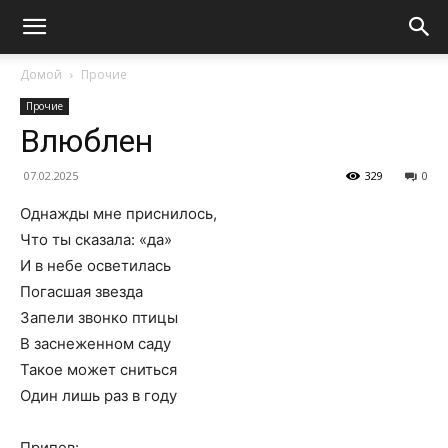
Домой
Прочие
Прочие
Влюблен
07.02.2025
329
0
Однажды мне приснилось,
Что ты сказала: «да»
И в небе осветилась
Погасшая звезда
Запели звонко птицы
В заснеженном саду
Такое может сниться
Один лишь раз в году
Припев: