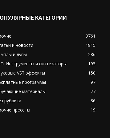
ОПУЛЯРНЫЕ КАТЕГОРИИ
рочие
9761
татьи и новости
1815
эмплы и лупы
286
STi Инструменты и синтезаторы
195
вуковые VST эффекты
150
есплатные программы
97
бучающие материалы
77
ез рубрики
36
рочие пресеты
19