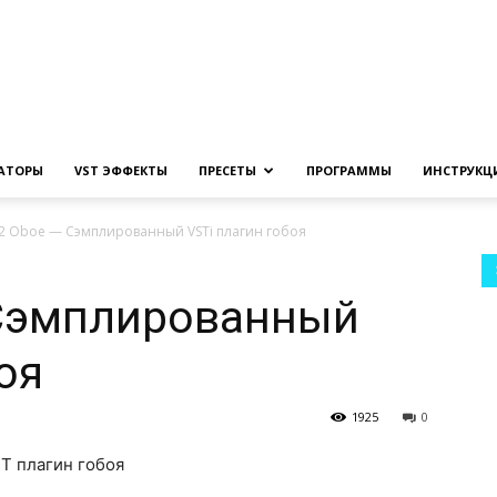
Создание
ЗАТОРЫ
VST ЭФФЕКТЫ
ПРЕСЕТЫ
ПРОГРАММЫ
ИНСТРУКЦ
2 Oboe — Сэмплированный VSTi плагин гобоя
музыки
Сэмплированный
оя
1925
0
на