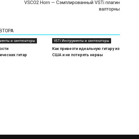
VSCO2 Horn — Сэмплированный VSTi плагин
валторны
АВТОРА
ументы и синтезаторы
VSTi Инструменты и синтезаторы
ости
Как привезти идеальную гитару из
ических гитар
США и не потерять нервы