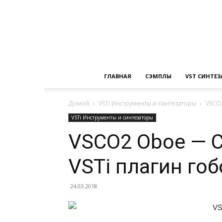
ГЛАВНАЯ
СЭМПЛЫ
VST СИНТЕ
Домой
VSTi Инструменты и синтезаторы
VSCO
VSTi Инструменты и синтезаторы
VSCO2 Oboe — 
VSTi плагин гоб
24.03.2018