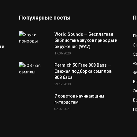
Популярные посты
П
World Sounds — Бесплатная
П
библиотека звуков природы и
С
 и
окружения (WAV)
17.06.2020
С
V
Permich 50 Free 808 Bass —
Свежая подборка сэмплов
З
808 баса
Б
29.12.2019
О
7 советов начинающим
Б
гитаристам
П
02.02.2021