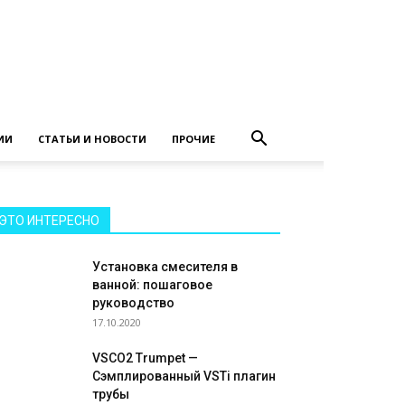
ИИ
СТАТЬИ И НОВОСТИ
ПРОЧИЕ
ЭТО ИНТЕРЕСНО
Установка смесителя в
ванной: пошаговое
руководство
17.10.2020
VSCO2 Trumpet —
Сэмплированный VSTi плагин
трубы