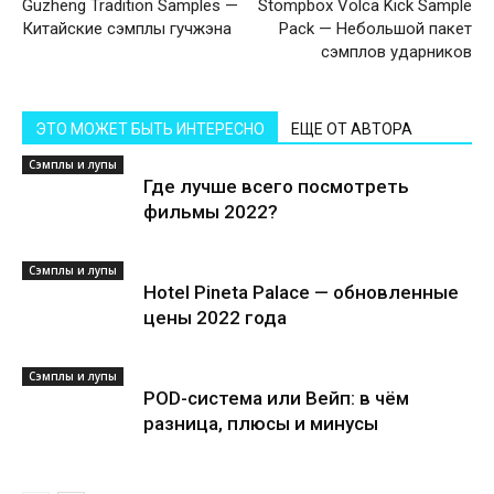
Guzheng Tradition Samples —
Stompbox Volca Kick Sample
Китайские сэмплы гучжэна
Pack — Небольшой пакет
сэмплов ударников
ЭТО МОЖЕТ БЫТЬ ИНТЕРЕСНО
ЕЩЕ ОТ АВТОРА
Сэмплы и лупы
Где лучше всего посмотреть
фильмы 2022?
Сэмплы и лупы
Hotel Pineta Palace — обновленные
цены 2022 года
Сэмплы и лупы
POD-система или Вейп: в чём
разница, плюсы и минусы