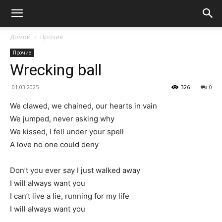
Домой
Прочие
Прочие
Wrecking ball
01.03.2025
326
0
We clawed, we chained, our hearts in vain
We jumped, never asking why
We kissed, I fell under your spell
A love no one could deny
Don’t you ever say I just walked away
I will always want you
I can’t live a lie, running for my life
I will always want you